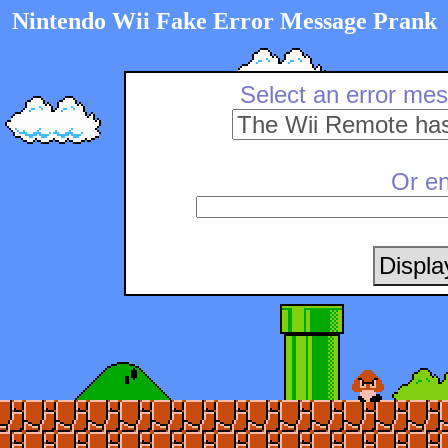
Nintendo Wii Fake Error Message Prank
Select an error mes
Or en